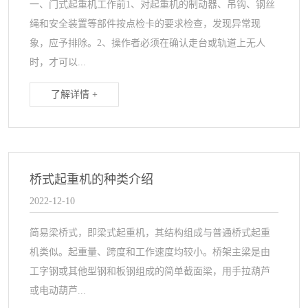
一、门式起重机工作前1、对起重机的制动器、吊钩、钢丝
绳和安全装置等部件按点检卡的要求检查，发现异常现
象，应予排除。2、操作者必须在确认走台或轨道上无人
时，才可以...
了解详情 +
桥式起重机的种类介绍
2022-12-10
简易梁桥式，即梁式起重机，其结构组成与普通桥式起重
机类似。起重量、跨度和工作速度均较小。桥架主梁是由
工字钢或其他型钢和板钢组成的简单截面梁，用手拉葫芦
或电动葫芦...