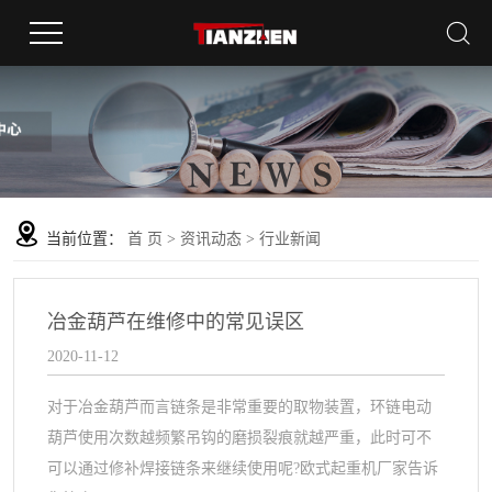
当前位置：
首 页
>
资讯动态
>
行业新闻
冶金葫芦在维修中的常见误区
2020-11-12
对于冶金葫芦而言链条是非常重要的取物装置，环链电动
葫芦使用次数越频繁吊钩的磨损裂痕就越严重，此时可不
可以通过修补焊接链条来继续使用呢?欧式起重机厂家告诉