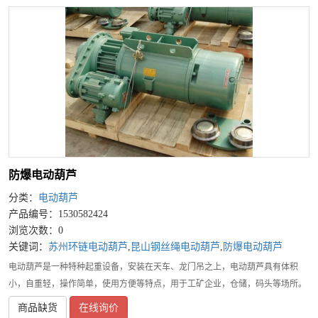
防爆电动葫芦
分类：
电动葫芦
产品编号：1530582424
浏览次数：0
关键词：
苏州环链电动葫芦
,
昆山钢丝绳电动葫芦
,
防爆电动葫芦
电动葫芦是一种特种起重设备，安装在天车、龙门吊之上，电动葫芦具有体积
小，自重轻，操作简单，使用方便等特点，用于工矿企业，仓储，码头等场所。
电动葫芦结构紧凑，电机轴线垂直于卷筒轴线的电动葫芦采用蜗轮传动装置。其
商品缺货
在线询价