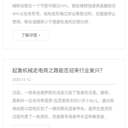
绳断丝数在一个节距中超过10%、钢丝绳锈蚀或表面磨损达
40%以及有死弯、结构变形绳芯挤出等情况时，应报废停止
使用。断丝或磨损小于报废标准的应按比例...
了解详情 +
起重机械走电商之路能否迎来行业复兴？
2020-11-12
日前，一则来自俄罗斯的消息引起了笔者的注意。据称，
莫斯科一位名叫季莫费•瓦西里耶夫的25岁小伙儿，通过网
络如愿以偿地买到了一辆侦察巡逻装甲车。虽然在提货的
过程中费了一些周折，但是像军用装甲车这种重型装...