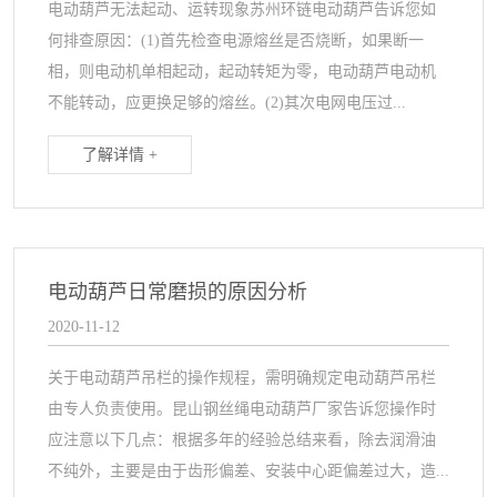
电动葫芦无法起动、运转现象苏州环链电动葫芦告诉您如
何排查原因：(1)首先检查电源熔丝是否烧断，如果断一
相，则电动机单相起动，起动转矩为零，电动葫芦电动机
不能转动，应更换足够的熔丝。(2)其次电网电压过...
了解详情 +
电动葫芦日常磨损的原因分析
2020-11-12
关于电动葫芦吊栏的操作规程，需明确规定电动葫芦吊栏
由专人负责使用。昆山钢丝绳电动葫芦厂家告诉您操作时
应注意以下几点：根据多年的经验总结来看，除去润滑油
不纯外，主要是由于齿形偏差、安装中心距偏差过大，造...